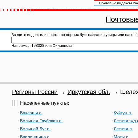
Почтовые индексы Ро
Почтовые
Введите индекс или несколько первых букв названия улицы или населё
Например,
198328
или
Филиппова
.
Регионы России
→
Иркутская обл.
→ Шелехо
Населенные пункты:
Баклаши с.
Куйтун п.
Большая Глубокая п.
Летняя ж/д 
Большой Луг п.
Летняя п.
Введенщина с.
Моты с.