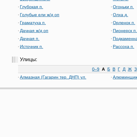
Глубокая п.
Огоньки п.
Голубые ели ж/д оп
Олха д.
Граматуха п.
Орленок п.
Дачная ж/д оп
Пионерск п.
Дачная п.
Подкаменна
Источник п.
Рассоха п.
Улицы:
0–9
А
Б
В
Г
Д
Ж
З
Алмазная (Гагарин тер. ДНП) ул.
Алюминщик