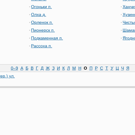
Огоньки п.
Ханчи
Олха д.
Хузин
Орленок п.
Чисты
Пионерск п.
Шаман
Подкаменная п.
Ягодн
Рассоха п.
0–9
А
Б
В
Г
Д
Ж
З
И
К
Л
М
Н
О
П
Р
С
Т
У
Ц
Ч
Я
ер.) ул.