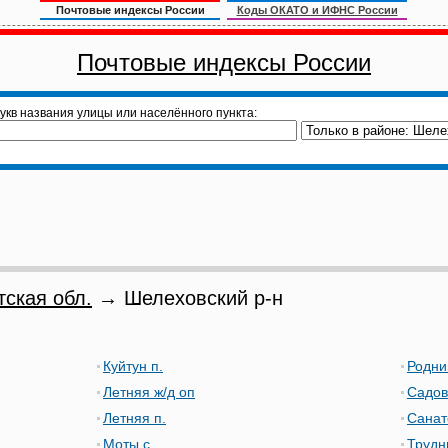
Почтовые индексы России
Коды ОКАТО и ИФНС России
Почтовые индексы России
укв названия улицы или населённого пункта:
тская обл.
→ Шелеховский р-н
Куйтун п.
Родни
Летняя ж/д оп
Садов
Летняя п.
Санат
Моты с.
Трудн