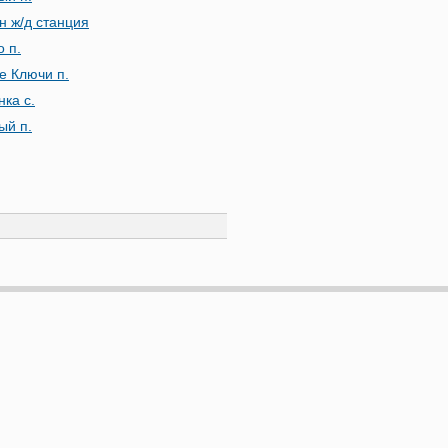
н ж/д станция
о п.
е Ключи п.
ка с.
ый п.