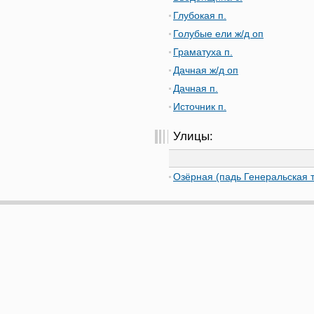
Глубокая п.
Голубые ели ж/д оп
Граматуха п.
Дачная ж/д оп
Дачная п.
Источник п.
Улицы:
Озёрная (падь Генеральская т