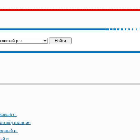
ковый п.
ая ж/д станция
орный п.
ый п.