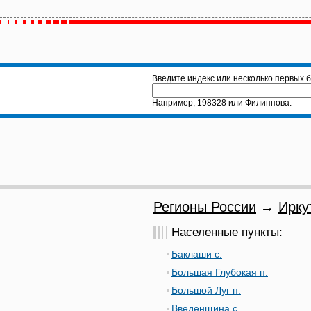
Введите индекс или несколько первых б
Например,
198328
или
Филиппова
.
Регионы России
→
Ирку
Населенные пункты:
Баклаши с.
Большая Глубокая п.
Большой Луг п.
Введенщина с.