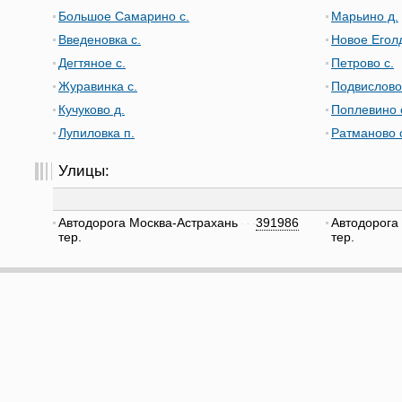
Большое Самарино с.
Марьино д.
Введеновка с.
Новое Еголд
Дегтяное с.
Петрово с.
Журавинка с.
Подвислово
Кучуково д.
Поплевино 
Лупиловка п.
Ратманово 
Улицы:
Автодорога Москва-Астрахань
391986
Автодорога
тер.
тер.