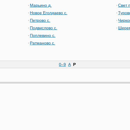
Марьино д.
Свет п
Новое Еголдаево с.
Турово
Петрово с.
Чирко
Подвислово с.
Шерем
Поплевино с.
Ратманово с.
0–9
А
Р