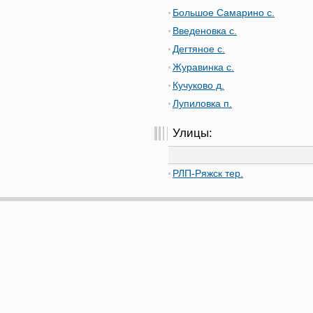
Большое Самарино с.
Введеновка с.
Дегтяное с.
Журавинка с.
Кучуково д.
Лупиловка п.
Улицы:
РЛП-Ряжск тер.