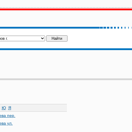
Ю
Я
ева пер.
ева ул.