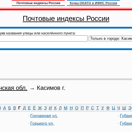
Почтовые индексы России
Коды ОКАТО и ИФНС России
Почтовые индексы России
укв названия улицы или населённого пункта:
нская обл.
→ Касимов г.
9
А
Б
В
Г
Д
Е
Ё
Ж
З
И
К
Л
М
Н
О
П
Р
С
Т
У
Ф
Ц
Ч
Ш
Э
Гончарная ул.
Губар
Горького ул.
Губар