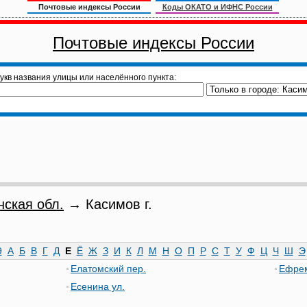
Почтовые индексы России
Коды ОКАТО и ИФНС России
Почтовые индексы России
укв названия улицы или населённого пункта:
нская обл.
→ Касимов г.
9
А
Б
В
Г
Д
Е
Ё
Ж
З
И
К
Л
М
Н
О
П
Р
С
Т
У
Ф
Ц
Ч
Ш
Э
Елатомский пер.
Ефрем
Есенина ул.