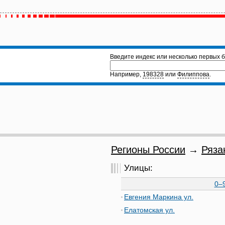
Введите индекс или несколько первых б
Например,
198328
или
Филиппова
.
Регионы России
→
Ряза
Улицы:
0–
Евгения Маркина ул.
Елатомская ул.