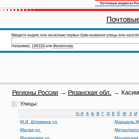
Почтовые индексы Ро
Почтовые
Введите индекс или несколько первых букв названия улицы или населё
Например,
198328
или
Филиппова
.
Регионы России
→
Рязанская обл.
→ Касимо
Улицы:
0–9
А
Б
В
Г
Д
Е
Ё
Ж
З
И
М.И. Штрякина ул.
Маршала Жу
Малая ул.
Металлурго
Малиновая ул.
Мещерская 