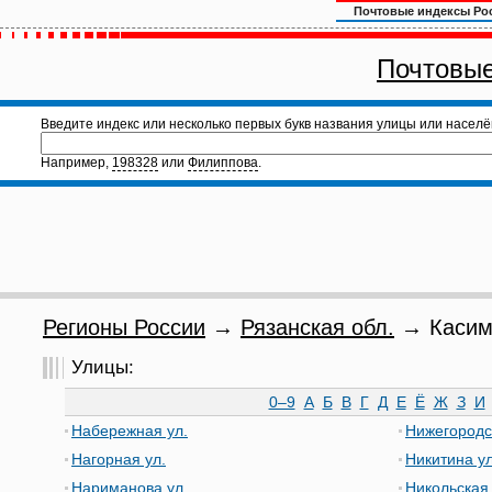
Почтовые индексы Ро
Почтовые
Введите индекс или несколько первых букв названия улицы или населё
Например,
198328
или
Филиппова
.
Регионы России
→
Рязанская обл.
→ Касимо
Улицы:
0–9
А
Б
В
Г
Д
Е
Ё
Ж
З
И
Набережная ул.
Нижегородс
Нагорная ул.
Никитина ул
Нариманова ул.
Никольская 