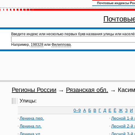
Почтовые индексы Ро
Почтовые
Введите индекс или несколько первых букв названия улицы или населё
Например,
198328
или
Филиппова
.
Регионы России
→
Рязанская обл.
→ Касимо
Улицы:
0–9
А
Б
В
Г
Д
Е
Ё
Ж
З
И
Ленина пер.
Лесной 1-й 
Ленина пл.
Лесной 2-й 
Ленина ул.
Лесной 3-й 