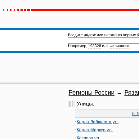
Введите индекс или несколько первых б
Например,
198328
или
Филиппова
.
Регионы России
→
Ряза
Улицы:
0–
Карла Либкнехта ул.
Карла Маркса ул.
Козлова ул.