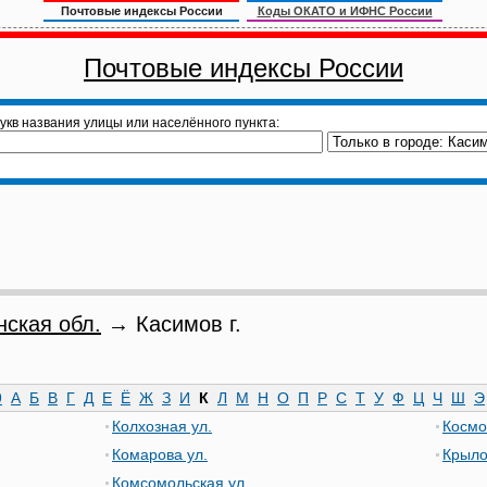
Почтовые индексы России
Коды ОКАТО и ИФНС России
Почтовые индексы России
укв названия улицы или населённого пункта:
нская обл.
→ Касимов г.
9
А
Б
В
Г
Д
Е
Ё
Ж
З
И
К
Л
М
Н
О
П
Р
С
Т
У
Ф
Ц
Ч
Ш
Э
Колхозная ул.
Космо
Комарова ул.
Крыло
Комсомольская ул.