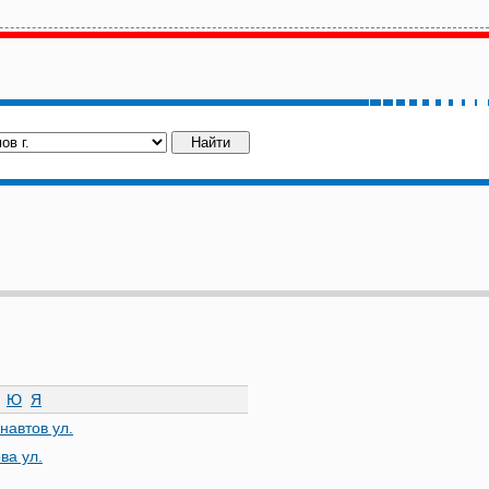
Ю
Я
навтов ул.
ва ул.