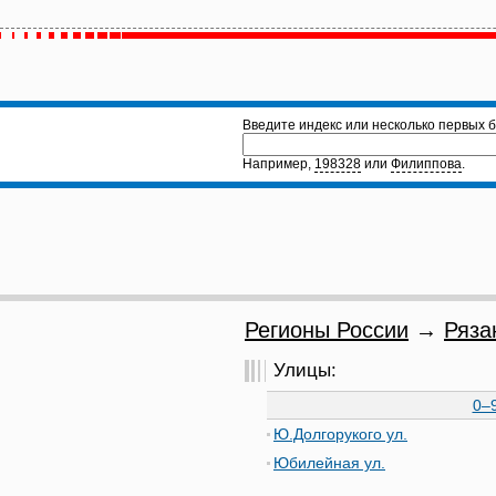
Введите индекс или несколько первых б
Например,
198328
или
Филиппова
.
Регионы России
→
Ряза
Улицы:
0–
Ю.Долгорукого ул.
Юбилейная ул.