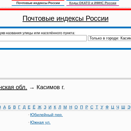
Почтовые индексы России
Коды ОКАТО и ИФНС России
Почтовые индексы России
укв названия улицы или населённого пункта:
нская обл.
→ Касимов г.
9
А
Б
В
Г
Д
Е
Ё
Ж
З
И
К
Л
М
Н
О
П
Р
С
Т
У
Ф
Ц
Ч
Ш
Э
Юбилейный пер.
Южная ул.