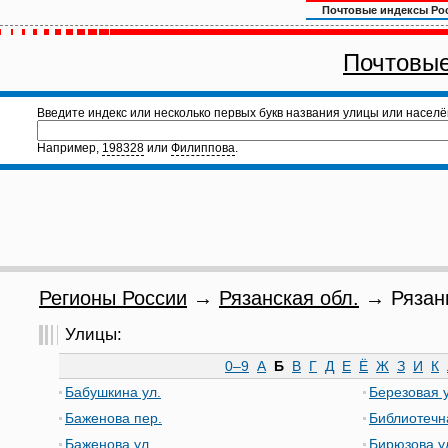
Почтовые индексы Ро
Почтовые
Введите индекс или несколько первых букв названия улицы или населё
Например,
198328
или
Филиппова
.
Регионы России
→
Рязанская обл.
→ Рязань
Улицы:
0–9
А
Б
В
Г
Д
Е
Ё
Ж
З
И
К
Бабушкина ул.
Березовая у
Баженова пер.
Библиотечн
Баженова ул.
Бирюзова у