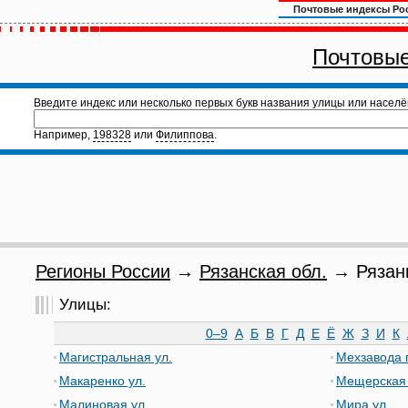
Почтовые индексы Ро
Почтовые
Введите индекс или несколько первых букв названия улицы или населё
Например,
198328
или
Филиппова
.
Регионы России
→
Рязанская обл.
→ Рязань
Улицы:
0–9
А
Б
В
Г
Д
Е
Ё
Ж
З
И
К
Магистральная ул.
Мехзавода 
Макаренко ул.
Мещерская 
Малиновая ул.
Мира ул.