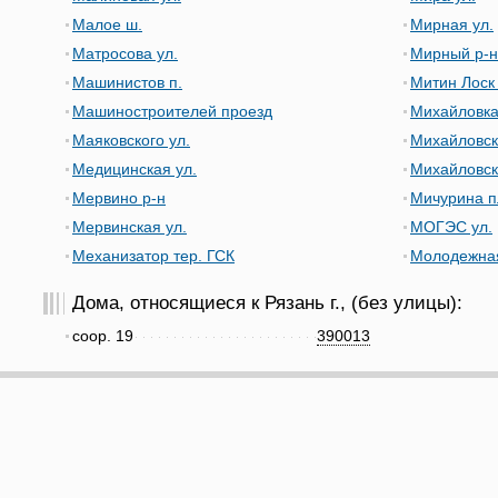
Малое ш.
Мирная ул.
Матросова ул.
Мирный р-н
Машинистов п.
Митин Лоск 
Машиностроителей проезд
Михайловка
Маяковского ул.
Михайловск
Медицинская ул.
Михайловск
Мервино р-н
Мичурина п
Мервинская ул.
МОГЭС ул.
Механизатор тер. ГСК
Молодежная
Дома, относящиеся к Рязань г., (без улицы):
соор. 19
390013