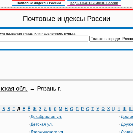
Почтовые индексы России
Коды ОКАТО и ИФНС России
Почтовые индексы России
укв названия улицы или населённого пункта:
нская обл.
→ Рязань г.
Б
В
Г
Д
Е
Ё
Ж
З
И
К
Л
М
Н
О
П
Р
С
Т
У
Ф
Х
Ц
Ч
Ш
Щ
Декабристов ул.
Досто
Детская ул.
Дружн
Дзержинского ул.
Дунай