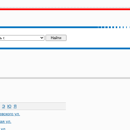
Э
Ю
Я
евского ул.
ая ул.
 ул.