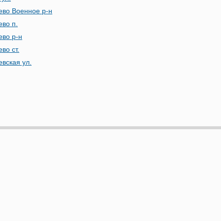
ево Военное р-н
ево п.
ево р-н
во ст.
евская ул.