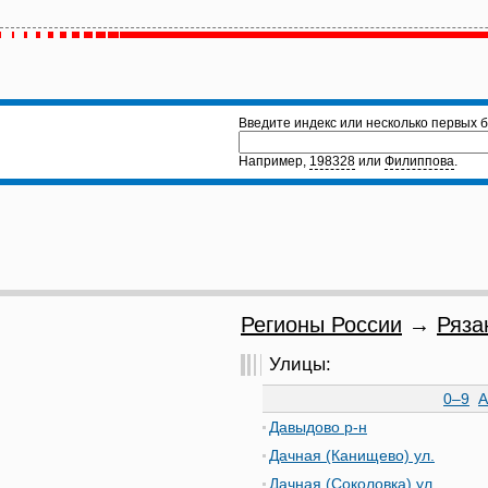
Введите индекс или несколько первых б
Например,
198328
или
Филиппова
.
Регионы России
→
Ряза
Улицы:
0–9
А
Давыдово р-н
Дачная (Канищево) ул.
Дачная (Соколовка) ул.