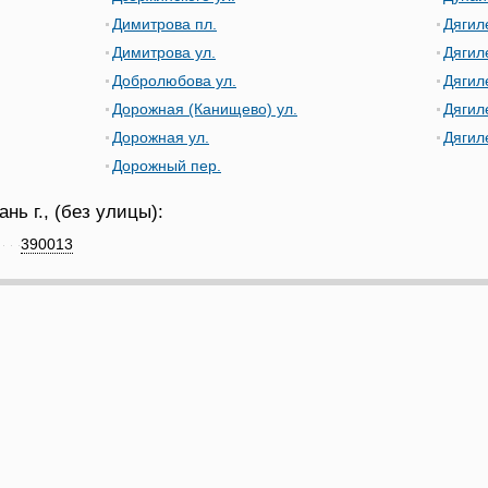
Димитрова пл.
Дягил
Димитрова ул.
Дягил
Добролюбова ул.
Дягил
Дорожная (Канищево) ул.
Дягиле
Дорожная ул.
Дягил
Дорожный пер.
нь г., (без улицы):
390013