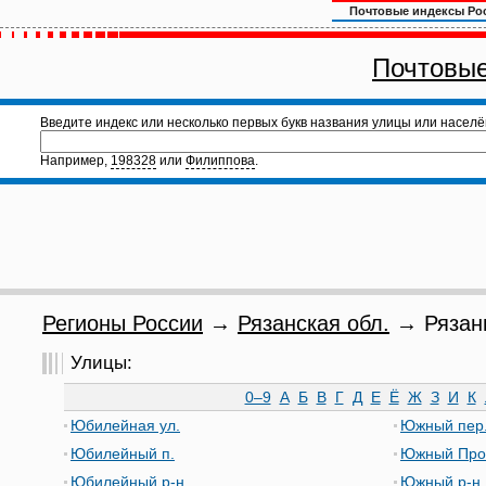
Почтовые индексы Ро
Почтовые
Введите индекс или несколько первых букв названия улицы или населё
Например,
198328
или
Филиппова
.
Регионы России
→
Рязанская обл.
→ Рязань
Улицы:
0–9
А
Б
В
Г
Д
Е
Ё
Ж
З
И
К
Юбилейная ул.
Южный пер
Юбилейный п.
Южный Про
Юбилейный р-н
Южный р-н