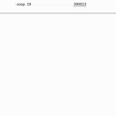
соор. 19
390013