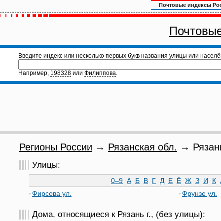
Почтовые индексы Ро
Почтовые
Введите индекс или несколько первых букв названия улицы или населё
Например,
198328
или
Филиппова
.
Регионы России
→
Рязанская обл.
→ Рязань
Улицы:
0–9
А
Б
В
Г
Д
Е
Ё
Ж
З
И
К
Фирсова ул.
Фрунзе ул.
Дома, относящиеся к Рязань г., (без улицы):