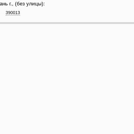
нь г., (без улицы):
390013