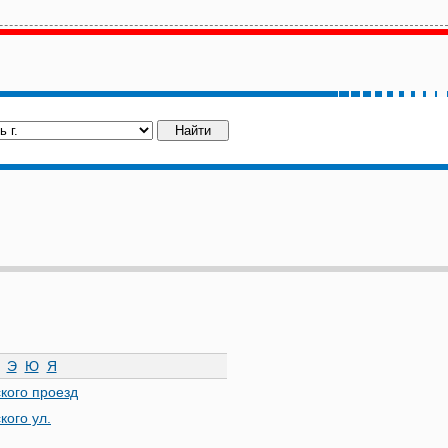
Э
Ю
Я
кого проезд
кого ул.