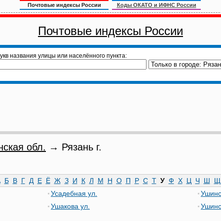
Почтовые индексы России
Коды ОКАТО и ИФНС России
Почтовые индексы России
укв названия улицы или населённого пункта:
нская обл.
→ Рязань г.
А
Б
В
Г
Д
Е
Ё
Ж
З
И
К
Л
М
Н
О
П
Р
С
Т
У
Ф
Х
Ц
Ч
Ш
Щ
Усадебная ул.
Ушинс
Ушакова ул.
Ушинс