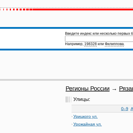
Введите индекс или несколько первых б
Например,
198328
или
Филиппова
.
Регионы России
→
Ряза
Улицы:
0–9
Урицкого ул.
Урожайная ул.