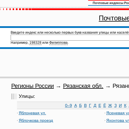
Почтовые индексы Ро
Почтовые
Введите индекс или несколько первых букв названия улицы или населё
Например,
198328
или
Филиппова
.
Регионы России
→
Рязанская обл.
→ Рязань
Улицы:
0–9
А
Б
В
Г
Д
Е
Ё
Ж
З
И
К
Яблоневая ул.
Ясеневая у
Яблочкова проезд
Яхонтова ул