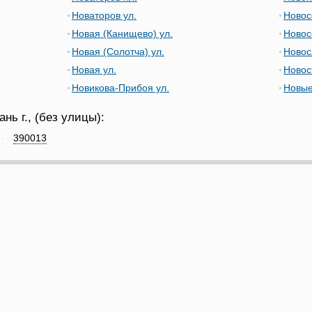
Новаторов ул.
Новос
Новая (Канищево) ул.
Новос
Новая (Солотча) ул.
Новос
Новая ул.
Новос
Новикова-Прибоя ул.
Новые
нь г., (без улицы):
390013