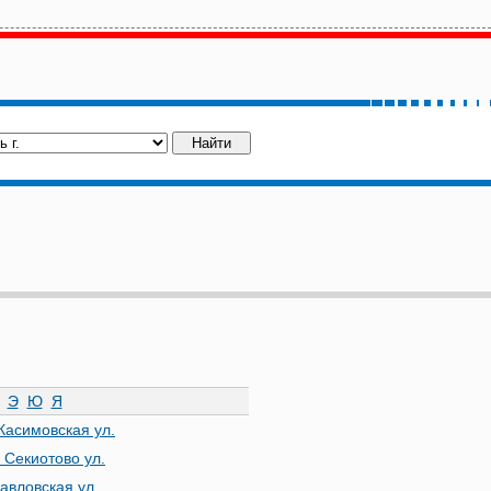
Э
Ю
Я
Касимовская ул.
 Секиотово ул.
авловская ул.