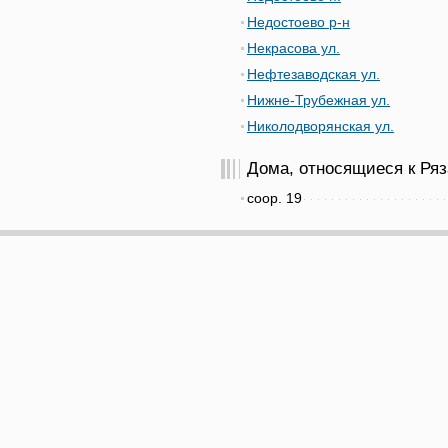
Недостоево р-н
Некрасова ул.
Нефтезаводская ул.
Нижне-Трубежная ул.
Николодворянская ул.
Дома, относящиеся к Ряза
соор. 19