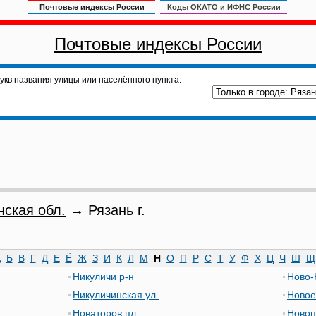
Почтовые индексы России
Коды ОКАТО и ИФНС России
Почтовые индексы России
укв названия улицы или населённого пункта:
нская обл.
→ Рязань г.
А
Б
В
Г
Д
Е
Ё
Ж
З
И
К
Л
М
Н
О
П
Р
С
Т
У
Ф
Х
Ц
Ч
Ш
Щ
Никуличи р-н
Ново-
Никуличинская ул.
Новое
Новаторов пл.
Новоп