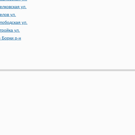
елковская ул.
елов ул.
лободская ул.
тройка ул.
 Борки р-н