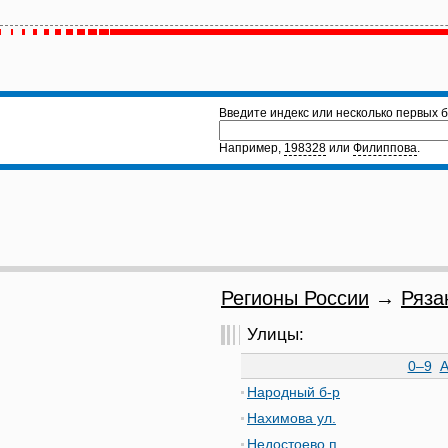
Введите индекс или несколько первых б
Например,
198328
или
Филиппова
.
Регионы России
→
Ряза
Улицы:
0–9
Народный б-р
Нахимова ул.
Недостоево п.