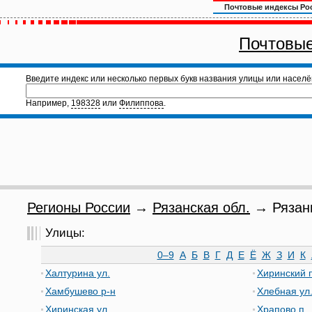
Почтовые индексы Ро
Почтовые
Введите индекс или несколько первых букв названия улицы или населё
Например,
198328
или
Филиппова
.
Регионы России
→
Рязанская обл.
→ Рязань
Улицы:
0–9
А
Б
В
Г
Д
Е
Ё
Ж
З
И
К
Халтурина ул.
Хиринский 
Хамбушево р-н
Хлебная ул
Хиринская ул.
Храпово п.