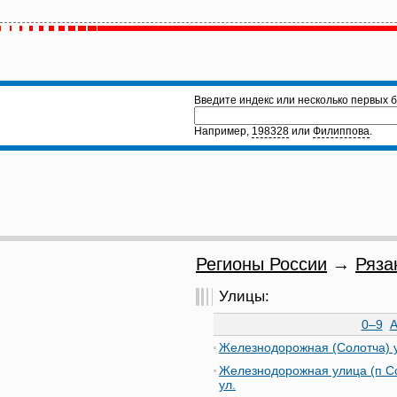
Введите индекс или несколько первых б
Например,
198328
или
Филиппова
.
Регионы России
→
Ряза
Улицы:
0–9
Железнодорожная (Солотча) 
Железнодорожная улица (п С
ул.