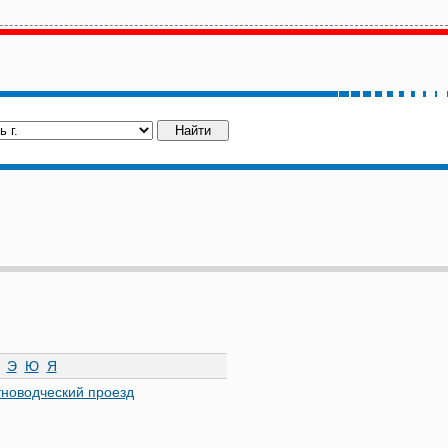
Э
Ю
Я
новодческий проезд