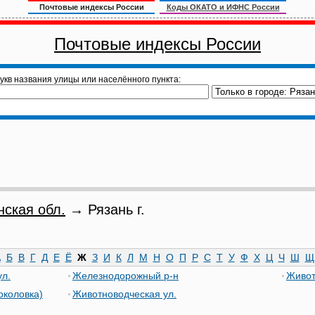
Почтовые индексы России
Коды ОКАТО и ИФНС России
Почтовые индексы России
укв названия улицы или населённого пункта:
нская обл.
→ Рязань г.
А
Б
В
Г
Д
Е
Ё
Ж
З
И
К
Л
М
Н
О
П
Р
С
Т
У
Ф
Х
Ц
Ч
Ш
Щ
ул.
Железнодорожный р-н
Живот
околовка)
Животноводческая ул.