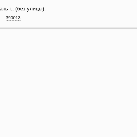
нь г., (без улицы):
390013