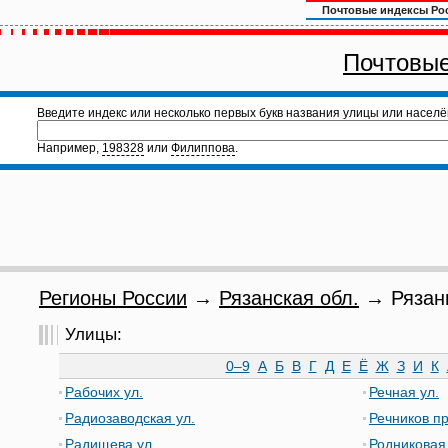
Почтовые индексы Ро
Почтовые
Введите индекс или несколько первых букв названия улицы или населё
Например,
198328
или
Филиппова
.
Регионы России
→
Рязанская обл.
→ Рязань
Улицы:
0–9
А
Б
В
Г
Д
Е
Ё
Ж
З
И
К
Рабочих ул.
Речная ул.
Радиозаводская ул.
Речников п
Радищева ул.
Родниковая 