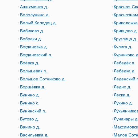
Ашихменка д.
Красная Св
Белолунино д.
Краснознам
Белый Колодец д.
Криволожка
Бибиково д.
Кривцово д.
Бобраки д.
Круглица д.
Богдановка д.
Кулига д.
Богдановский п.
Курниково д
Боёвка д.
Лебедёк п.
Большевик п.
Лебёдка д.
Большое Сотниково д.
Леденский п
Борщёвка д.
Ледно д.
Бунино д.
Лески д.
Бунино с.
Лукино д.
Бунинский п.
Лукьянчиков
Бутово д.
Луначары д
Ванино д.
Максимовск
Васильевка д.
Малое Сотн