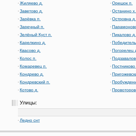
Жиляево д.
Орешок п.
Заветово д.
Останино х.
Зарёвка п.
Островна д.
Заречный п.
Парамоново
Зелёный Куст п.
Пикалово д.
Карелкино д.
Победитель
Квасово д.
Погорелец 
Колос п.
Подзавалов
Комаревец п.
Постниково 
Кондрево д.
Пригожевск
Кондревский п.
Пробуждени
Котово д.
Провоторов
Улицы:
Ледно снт