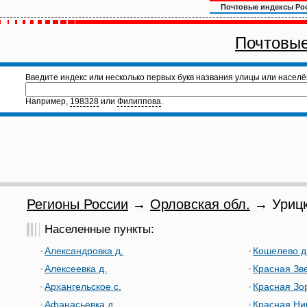
Почтовые индексы Ро
Почтовые
Введите индекс или несколько первых букв названия улицы или населё
Например,
198328
или
Филиппова
.
Регионы России
→
Орловская обл.
→ Урицк
Населенные пункты:
Александровка д.
Кошелево д
Алексеевка д.
Красная Зве
Архангельское с.
Красная Зор
Афанасьевка д.
Красная Ни