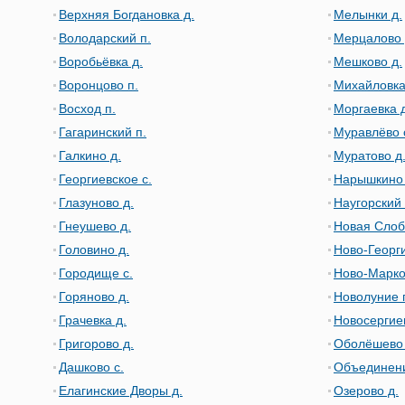
Верхняя Богдановка д.
Мелынки д.
Володарский п.
Мерцалово 
Воробьёвка д.
Мешково д.
Воронцово п.
Михайловка
Восход п.
Моргаевка д
Гагаринский п.
Муравлёво 
Галкино д.
Муратово д
Георгиевское с.
Нарышкино 
Глазуново д.
Наугорский 
Гнеушево д.
Новая Слоб
Головино д.
Ново-Георги
Городище с.
Ново-Марко
Горяново д.
Новолуние 
Грачевка д.
Новосергиев
Григорово д.
Оболёшево 
Дашково с.
Объединени
Елагинские Дворы д.
Озерово д.